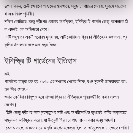
কল্পনা করুন, ঢেউ খেলানো পাহাড়ের মাঝখানে, সবুজ চা গাছের মেলায়, সুবাসে মাতোয়া
রা এক নির্মল পৃথিবী।
দক্ষিণ কোরিয়ার জেজু দ্বীপের কোলায় অবস্থিত, ইনিস্ফ্রি টি গার্ডেন জেজু আপনাকে ঠি
ক এমনই এক অভিজ্ঞতা দেবে।
এটি শুধুমাত্র একটি মনোরম দৃশ্য নয়, এটি কোরিয়ান গ্রিন চা ঐতিহ্যের কথামালা, প্র
কৃতির উদারতার সঙ্গে এক মধুর মিলন।
ইনিস্ফ্রি টি গার্ডেনের ইতিহাস
এই
গার্ডেনের যাত্রা শুরু হয় ১৯৭০ এর দশকের শেষের দিকে, যখন দূরদর্শী উদ্যোক্তা জাং
ওন সিও সেওং-
ওয়ান কোরিয়ার বিলুপ্ত হয়ে যাওয়া গ্রিন চা ঐতিহ্যকে পুনরুজ্জীবিত করার স্বপ্ন
দেখেন।
তিনি জেজু দ্বীপের আগ্নেয়স্তুপের মাটি এবং অপরিশোধিত ভূগর্ভের পানির অব্যবহৃত
সম্ভাবনা আবিষ্কার করেন, যা উত্কৃষ্ট গ্রিন চা গাছ লালন করার জন্য আদর্শ।
১৯৭৯ সালে, একসময় যে অনুর্বর আগ্নেয়ক্ষেত্র ছিল, তা ও’সুল্লোক চা ক্ষেত্রে পরিণ