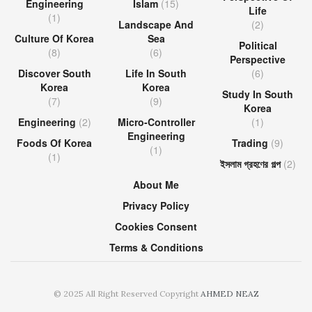
Engineering
Islam
(15)
Life
(1)
Landscape And
(2)
Culture Of Korea
Sea
Political
(8)
(6)
Perspective
Discover South
Life In South
(6)
Korea
Korea
Study In South
(7)
(9)
Korea
Engineering
(2)
Micro-Controller
(1)
Engineering
Foods Of Korea
Trading
(9)
(1)
(1)
ইসলাম গ্রহণের গল্প
(2)
About Me
Privacy Policy
Cookies Consent
Terms & Conditions
© 2025 All Right Reserved Copyright
AHMED NEAZ