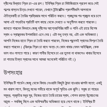
দ্বীপের বিখ্যাত গ্রিন চা-এর গল্প। ইনিস্ফ্রি গ্রিন চা মিউজিয়ামে প্রবেশ করে সেই
গল্পের বাস্তব চিত্র দেখতে পারেন, যেখানে ইন্টারেক্টিভ প্রদর্শনীগুলি আপনাকে
ঐতিহ্যবাহী চা তৈরির প্রক্রিয়ার সাথে পরিচিত করবে। প্রজন্মের পর প্রজন্ম ধরে চলে
আসা এই পদ্ধতির প্রতিটি ধাপ কাছে থেকে দেখতে ও অনুশীলন করতে পারবেন।
জানতে পারবেন কিভাবে জেজু দ্বীপের আগ্নেয়গিরির মাটি ও পানি এই চায়ে বিশেষ
স্বাদ ও স্বাস্থ্যকর উপকারিতা এনে দেয়। এটা শুধু তথ্য নয়, এটা এক অভিজ্ঞতা।
আপনি নিজের হাতে গ্রিন চা তৈরি করতে পারবেন, নিজের পছন্দসই স্বাদের মিশ্রণ তৈরি
করতে পারবেন। (বিঃদ্রঃ গ্রিন চা বাদে অন্য যে কোন খাবার যেমন আইস্ক্রিম, কেক
ভাল নাও লাগতে পারে। কারণ পানীয় হিসেবে চা এর তুলনা না থাকলেও খাবার হিসেবে
চা পাতার তিক্ত স্বাদের সাথে আমরা অনেকেই পরিচিত নই।)
উপসংহার
ইনিস্ফ্রি টি গার্ডেন জেজু থেকে বিদায় নেওয়াটা কিছুটা ঠান্ডা হাওয়ার ঝাপটা মতো; একটু
মন খারাপ লাগে, কিন্তু মনের গভীরে থাকে অপূর্ব স্মৃতির এক ঝুলি। সবুজ চা গাছের
সমুদ্র, প্রকৃতির মধুর সুর, নিজের হাতে তৈরি চায়ের স্বাদ, গোপন রহস্য উন্মোচনের
আনন্দ – সবকিছু মিলে এক অবিস্মরণীয় অভিজ্ঞতা হয়ে লেগে থাকে। ইনিস্ফ্রি টি