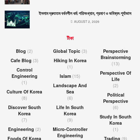
ইসলাম দ্রুততম বর্ধনশীল ধর্ম: পরিসংখ্যান, প্রমাণ ও ভবিষ্যৎ পূর্বাভাস
AUGUST 2, 2026
টীকা
Blog
(2)
Global Topic
(3)
Perspective
Brainstorming
Cafe Blog
(3)
Hiking In Korea
(13)
(1)
Control
Perspective Of
Engineering
Islam
(15)
Life
(1)
Landscape And
(2)
Culture Of Korea
Sea
Political
(8)
(6)
Perspective
Discover South
Life In South
(6)
Korea
Korea
Study In South
(7)
(9)
Korea
Engineering
(2)
Micro-Controller
(1)
Engineering
Foods Of Korea
Trading
(9)